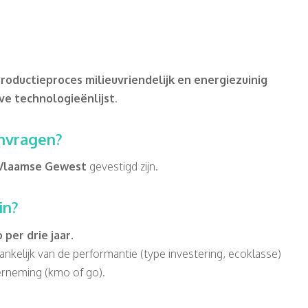
roductieproces milieuvriendelijk en energiezuinig
eve technologieënlijst
.
nvragen?
 Vlaamse Gewest
gevestigd zijn.
in?
per drie jaar.
nkelijk van de performantie (type investering, ecoklasse)
erneming (kmo of go).