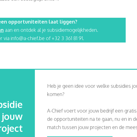
en opportuniteiten laat liggen?
an
aan en ontdek al je subsidiemogelijkheden.
r via info@a-chief.be of +32 3 361 81 91.
Heb je geen idee voor welke subsidies jo
komen?
sidie
A-Chief voert voor jouw bedrijf een grati
j jouw
de opportuniteiten na te gaan, nu en in 
roject
match tussen jouw projecten en de meest