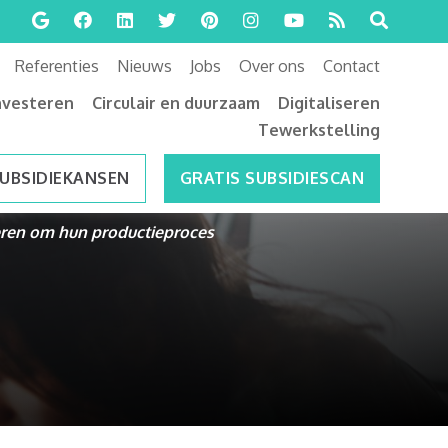
Referenties
Nieuws
Jobs
Over ons
Contact
nvesteren
Circulair en duurzaam
Digitaliseren
Tewerkstelling
SUBSIDIEKANSEN
GRATIS SUBSIDIESCAN
eren om hun productieproces