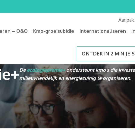
Aanpak
veren – O&O
Kmo-groeisubidie
Internationaliseren
I
ONTDEK IN 2 MIN JE 
ie+
De
ecologiepremie+
ondersteunt kmo's die invest
milieuvriendelijk en energiezuinig te organiseren.