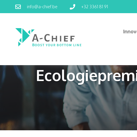
info@a-chief.be
+32 3361 81 91
Inno
Ecologieprem