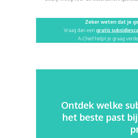
Zeker weten dat je ge
Vraag dan een
gratis subsidiesc
A-Chief helpt je graag verde
Ontdek welke sub
het beste past bi
p