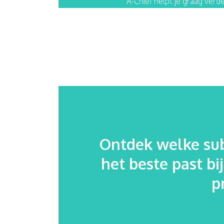
A-Chief helpt je graag verde
Ontdek welke sub
het beste past bi
p