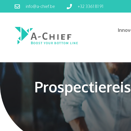
info@a-chief.be
+32 3361 81 91
Inno
Prospectiereis