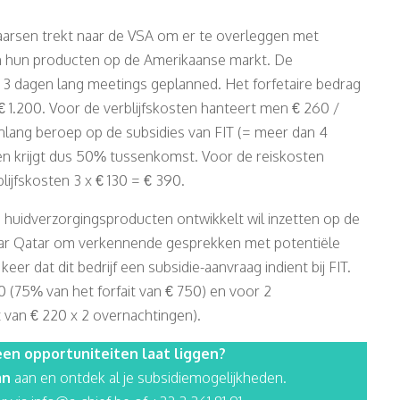
arsen trekt naar de VSA om er te overleggen met
van hun producten op de Amerikaanse markt. De
3 dagen lang meetings geplanned. Het forfetaire bedrag
 1.200. Voor de verblijfskosten hanteert men € 260 /
lang beroep op de subsidies van FIT (= meer dan 4
en krijgt dus 50% tussenkomst. Voor de reiskosten
ijfskosten 3 x € 130 = € 390.
de huidverzorgingsproducten ontwikkelt wil inzetten op de
 naar Qatar om verkennende gesprekken met potentiële
eer dat dit bedrijf een subsidie-aanvraag indient bij FIT.
 (75% van het forfait van € 750) en voor 2
 van € 220 x 2 overnachtingen).
en opportuniteiten laat liggen?
an
aan en ontdek al je subsidiemogelijkheden.