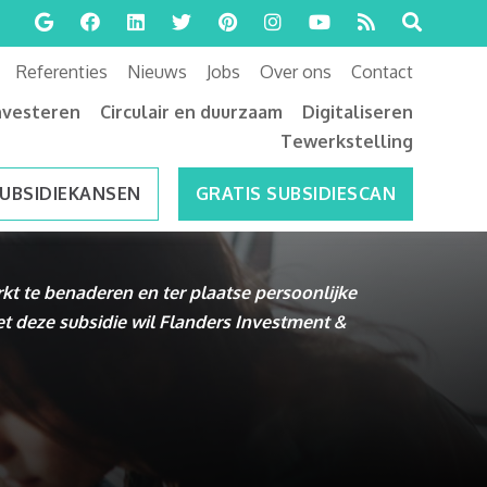
Referenties
Nieuws
Jobs
Over ons
Contact
nvesteren
Circulair en duurzaam
Digitaliseren
Tewerkstelling
SUBSIDIEKANSEN
GRATIS SUBSIDIESCAN
t te benaderen en ter plaatse persoonlijke
et deze subsidie wil Flanders Investment &