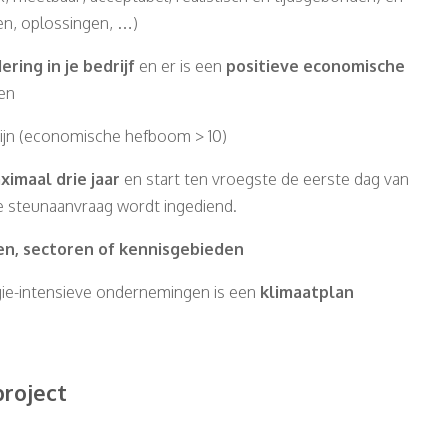
en, oplossingen, …)
ring in je bedrijf
en er is een
positieve economische
en
ijn (economische hefboom > 10)
ximaal drie jaar
en start ten vroegste de eerste dag van
e steunaanvraag wordt ingediend.
en, sectoren of kennisgebieden
ie-intensieve ondernemingen is een
klimaatplan
roject