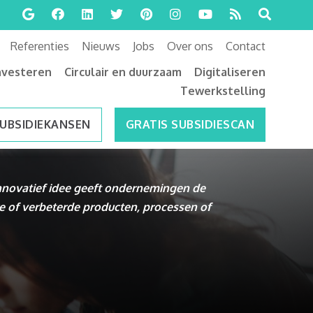
Referenties
Nieuws
Jobs
Over ons
Contact
nvesteren
Circulair en duurzaam
Digitaliseren
Tewerkstelling
SUBSIDIEKANSEN
GRATIS SUBSIDIESCAN
nnovatief idee
geeft ondernemingen de
e of verbeterde producten, processen of