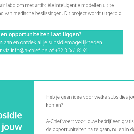
r labo om met artificiële intelligentie modellen uit te
ng van medische beslissingen. Dit project wordt uitgerold
en opportuniteiten laat liggen?
an
aan en ontdek al je subsidiemogelijkheden.
 via info@a-chief.be of +32 3 361 81 91.
Heb je geen idee voor welke subsidies jo
komen?
sidie
A-Chief voert voor jouw bedrijf een grati
j jouw
de opportuniteiten na te gaan, nu en in 