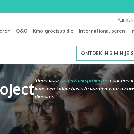
Aanpak
veren – O&O
Kmo-groeisubidie
Internationaliseren
I
ONTDEK IN 2 MIN JE 
Steun voor
onderzoeksprojecten
naar een i
oject
kans een solide
basis te vormen voor nieuw
diensten.