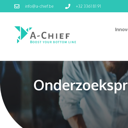
info@a-chief.be
+32 3361 81 91
Inno
Onderzoekspr