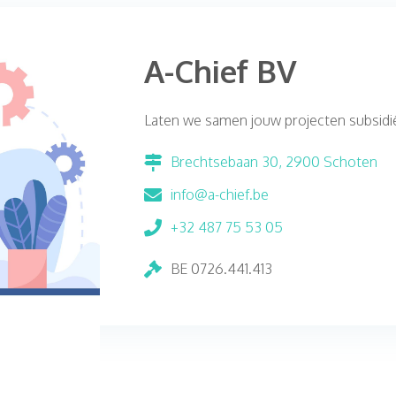
A-Chief BV
Laten we samen jouw projecten subsid
Brechtsebaan 30, 2900 Schoten
info@a-chief.be
+32 487 75 53 05
BE 0726.441.413