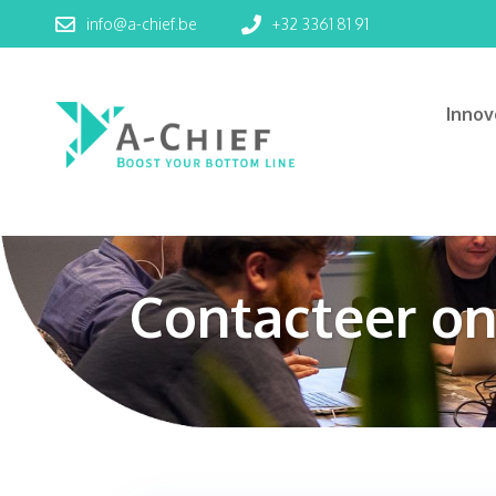
info@a-chief.be
+32 3361 81 91
Inno
Contacteer on