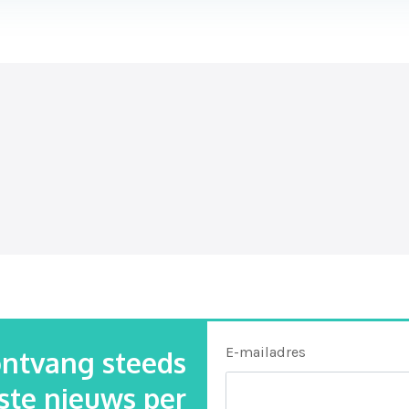
E-mailadres
 ontvang steeds
tste nieuws per