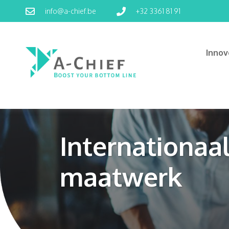
info@a-chief.be
+32 3361 81 91
Inno
Internationaa
maatwerk