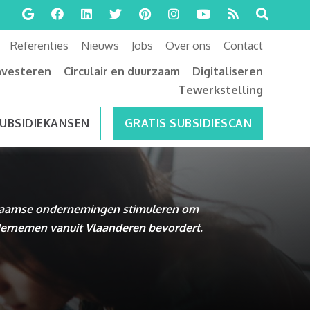
Referenties
Nieuws
Jobs
Over ons
Contact
nvesteren
Circulair en duurzaam
Digitaliseren
Tewerkstelling
SUBSIDIEKANSEN
GRATIS SUBSIDIESCAN
 Vlaamse ondernemingen stimuleren om
ondernemen vanuit Vlaanderen bevordert.