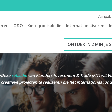
Aanpak
veren – O&O
Kmo-groeisubidie
Internationaliseren
I
ONTDEK IN 2 MIN JE 
l
Deze
subsidie
van Flanders Investment & Trade (FIT) wil
creatieve projecten te realiseren die het internationaal 