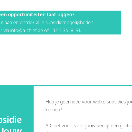
en opportuniteiten laat liggen?
an
aan en ontdek al je subsidiemogelijkheden.
r via info@a-chief.be of +32 3 361 81 91.
Heb je geen idee voor welke subsidies jo
komen?
sidie
A-Chief voert voor jouw bedrijf een grati
j jouw