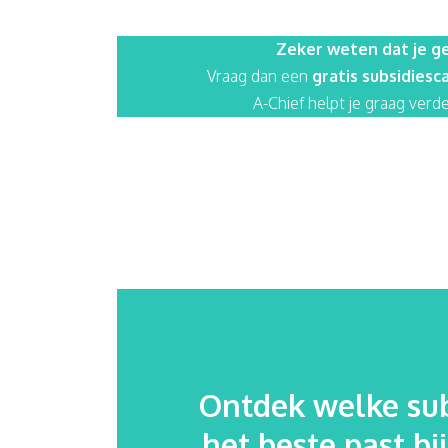
Zeker weten dat je ge
Vraag dan een
gratis subsidiesc
A-Chief helpt je graag verde
Ontdek welke sub
het beste past bi