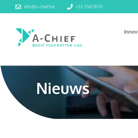
info@a-chief.be
+32 3361 81 91
Inno
Nieuws