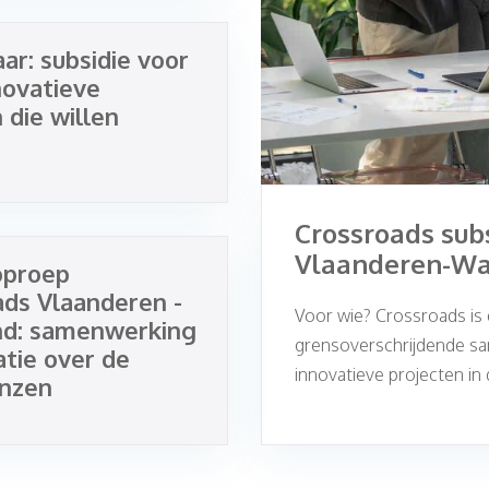
ar: subsidie voor
novatieve
 die willen
Crossroads subs
Vlaanderen-Wa
oproep
ds Vlaanderen -
Voor wie? Crossroads i
nd: samenwerking
grensoverschrijdende sa
atie over de
innovatieve projecten in 
enzen