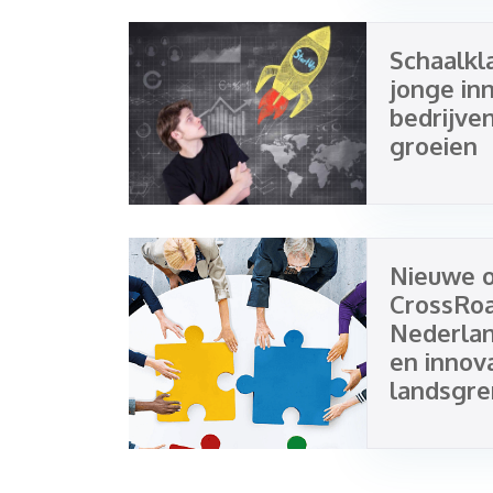
Schaalkla
jonge in
bedrijven
groeien
Nieuwe 
CrossRoa
Nederla
en innov
landsgr