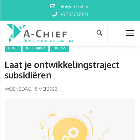
info@a-chief.be
+32 3361 81 91
HOME
IN-DE-KIJKER
NIEUWS
Laat je ontwikkelingstraject
subsidiëren
WOENSDAG, 18 MEI 2022