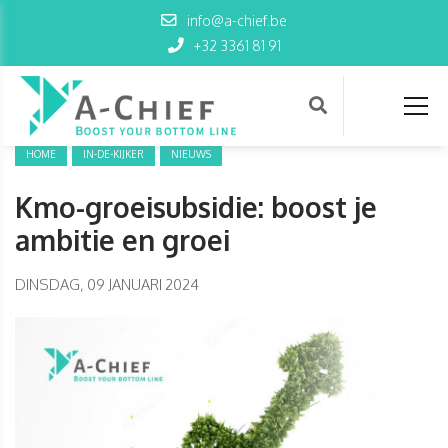
info@a-chief.be
+32 3361 81 91
HOME
IN-DE-KIJKER
NIEUWS
Kmo-groeisubsidie: boost je
ambitie en groei
DINSDAG, 09 JANUARI 2024