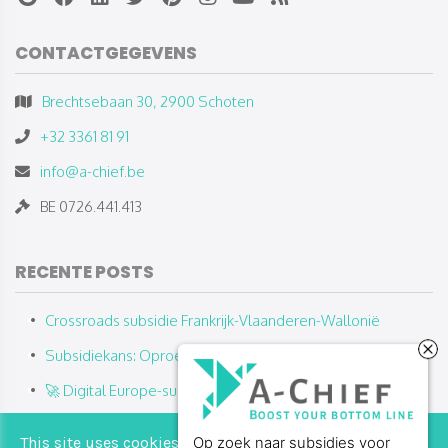
CONTACTGEGEVENS
Brechtsebaan 30, 2900 Schoten
+32 3361 81 91
info@a-chief.be
BE 0726.441.413
RECENTE POSTS
Crossroads subsidie Frankrijk-Vlaanderen-Wallonië
Subsidiekans: Oproep Defensie 2025
🚀 Digital Europe-subsidies 2025: Wat, voor wie en hoe?
Schaalklaar: subsidie voor jonge innovatieve bedrijven die
This site uses cookies from Google to deliver its
Op zoek naar subsidies voor