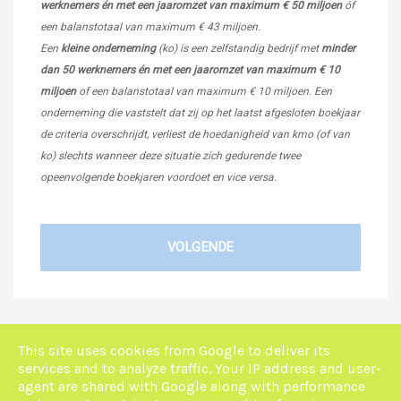
werknemers én met een jaaromzet van maximum € 50 miljoen
óf
een balanstotaal van maximum € 43 miljoen.
Een
kleine onderneming
(ko) is een zelfstandig bedrijf met
minder
dan 50 werknemers én met een jaaromzet van maximum € 10
miljoen
of een balanstotaal van maximum € 10 miljoen. Een
onderneming die vaststelt dat zij op het laatst afgesloten boekjaar
de criteria overschrijdt, verliest de hoedanigheid van kmo (of van
ko) slechts wanneer deze situatie zich gedurende twee
opeenvolgende boekjaren voordoet en vice versa.
VOLGENDE
This site uses cookies from Google to deliver its
services and to analyze traffic. Your IP address and user-
agent are shared with Google along with performance