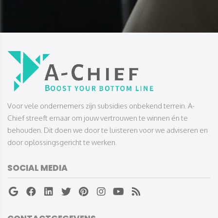
​​​​​​​Voor vele ondernemers zijn subsidies onbekend terrein. A-
Chief streeft ernaar om jouw vertrouwen te winnen én te
behouden. Dit doen we door te luisteren voor we adviseren en
door oplossingsgericht te werken.
SOCIAL MEDIA