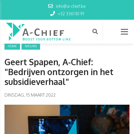
info@a-chief.be
+32 3361 81 91
HOME
NIEUWS
Geert Spapen, A-Chief:
"Bedrijven ontzorgen in het
subsidieverhaal"
DINSDAG, 15 MAART 2022