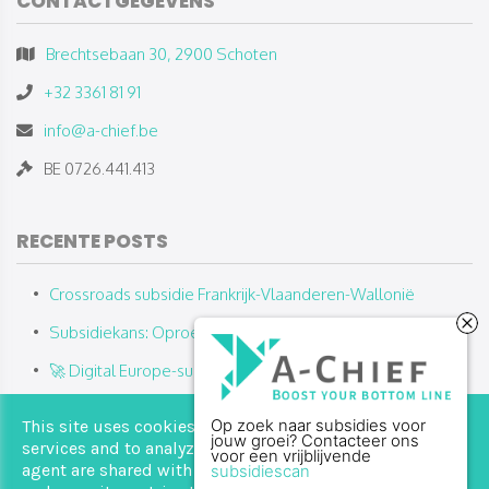
CONTACTGEGEVENS
Brechtsebaan 30, 2900 Schoten
+32 3361 81 91
info@a-chief.be
BE 0726.441.413
RECENTE POSTS
Crossroads subsidie Frankrijk-Vlaanderen-Wallonië
Subsidiekans: Oproep Defensie 2025
🚀 Digital Europe-subsidies 2025: Wat, voor wie en hoe?
Schaalklaar: subsidie voor jonge innovatieve bedrijven die
This site uses cookies from Google to deliver its
Op zoek naar subsidies voor
willen groeien
jouw groei? Contacteer ons
services and to analyze traffic. Your IP address and user-
voor een vrijblijvende
agent are shared with Google along with performance
subsidiescan