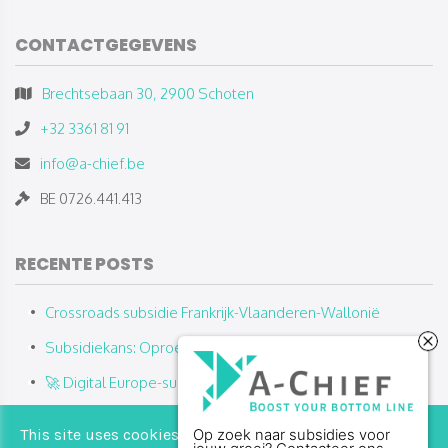
CONTACTGEGEVENS
Brechtsebaan 30, 2900 Schoten
+32 3361 81 91
info@a-chief.be
BE 0726.441.413
RECENTE POSTS
Crossroads subsidie Frankrijk-Vlaanderen-Wallonië
Subsidiekans: Oproep Defensie 2025
🚀 Digital Europe-subsidies 2025: Wat, voor wie en hoe?
Schaalklaar: subsidie voor jonge innovatieve bedrijven die
This site uses cookies from Google to deliver its
Op zoek naar subsidies voor
willen groeien