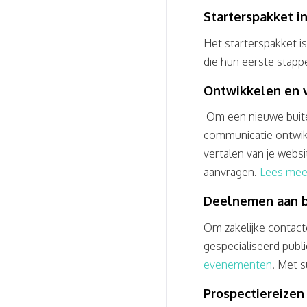
Starterspakket i
Het starterspakket is
die hun eerste stappe
Ontwikkelen en v
Om een nieuwe buiten
communicatie ontwik
vertalen van je websi
aanvragen.
Lees mee
Deelnemen aan b
Om zakelijke contac
gespecialiseerd publ
evenementen
. Met s
Prospectiereizen