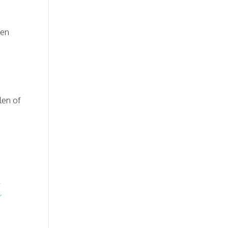
ven
len of
-
r