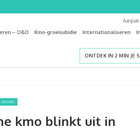
Aanpak
veren – O&O
Kmo-groeisubidie
Internationaliseren
I
ONTDEK IN 2 MIN JE 
NIEUWS
he kmo blinkt uit in