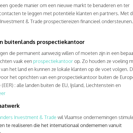
n een goede manier om een nieuwe markt te benaderen en ter
 contacten te leggen met potentiële klanten en partners. Met 
s Investment & Trade
prospectiereizen financieel ondersteunen
n buitenlands prospectiekantoor
en die permanent aanwezig willen of moeten zijn in een bepa
ichten vaak een
prospectiekantoor
op. Zo houden ze voeling m
an het land en kunnen ze lokale klanten op de voet volgen. 
 voor het oprichten van een prospectiekantoor buiten de Euro
ER) : alle landen buiten de EU, Ijsland, Liechtenstein en
eer
aatwerk
landers Investment & Trade
wil Vlaamse ondernemingen stimul
en te realiseren die het internationaal ondernemen vanuit