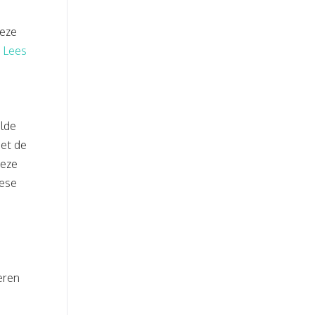
deze
.
Lees
alde
et de
Deze
pese
eren