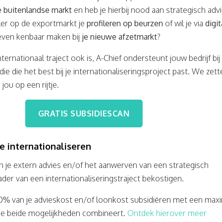
e buitenlandse markt
en heb je hierbij nood aan strategisch adv
eler op de exportmarkt je
profileren op beurzen
of wil je via
digit
even kenbaar maken bij
je nieuwe afzetmarkt
?
ternationaal traject ook is, A-Chief ondersteunt jouw bedrijf bij
ie die het best bij je internationaliseringsproject past. We zett
jou op een rijtje.
GRATIS SUBSIDIESCAN
e internationaliseren
n je extern advies en/of het aanwerven van een strategisch
der van een internationaliseringstraject bekostigen.
50% van je advieskost en/of loonkost subsidiëren met een ma
 je beide mogelijkheden combineert.
Ontdek hierover meer