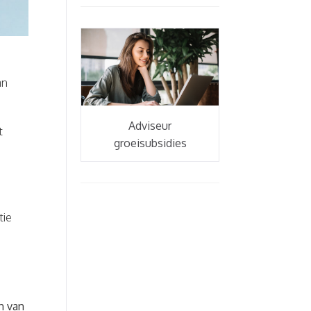
an
Adviseur
t
groeisubsidies
tie
n van