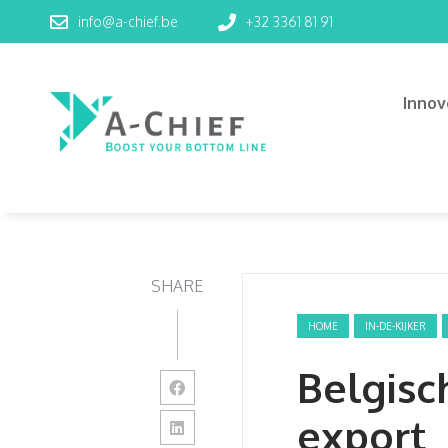
info@a-chief.be
+32 3361 81 91
Inno
SHARE
HOME
IN-DE-KIJKER
Belgisc
export