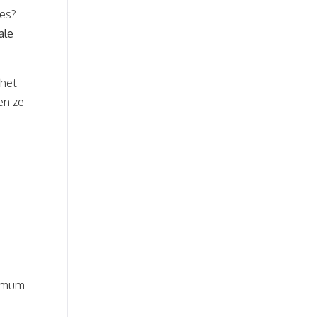
ies?
ale
 het
en ze
ximum