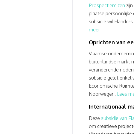
Prospectiereizen
zij
plaatse persoonlijke
subsidie wil Flander
meer
Oprichten van ee
Vlaamse onderneming
buitenlandse markt r
veranderende noden v
subsidie geldt enkel
Economische Ruimte (E
Noorwegen.
Lees m
Internationaal m
Deze
subsidie van F
om
creatieve project