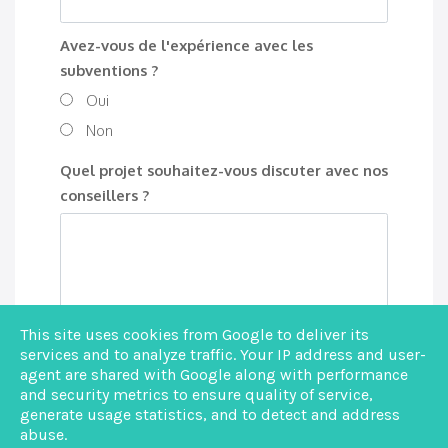
Avez-vous de l'expérience avec les
subventions ?
Oui
Non
Quel projet souhaitez-vous discuter avec nos
conseillers ?
This site uses cookies from Google to deliver its
En cliquant sur 'envoyer' vous acceptez notre
services and to analyze traffic. Your IP address and user-
politique de confidentialité
.
agent are shared with Google along with performance
and security metrics to ensure quality of service,
generate usage statistics, and to detect and address
ENVOYER
abuse.